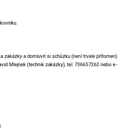
kovníku.
.
ka zakázky a domluvit si schůzku (není trvale přítomen).
vid Mlejnek (technik zakázky), tel. 736657262 nebo e-
k