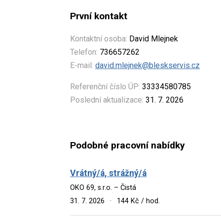
První kontakt
Kontaktní osoba:
David Mlejnek
Telefon:
736657262
E-mail:
david.mlejnek@bleskservis.cz
Referenční číslo ÚP:
33334580785
Poslední aktualizace:
31. 7. 2026
Podobné pracovní nabídky
Vrátný/á, strážný/á
OKO 69, s.r.o. – Čistá
31. 7. 2026
·
144 Kč / hod.