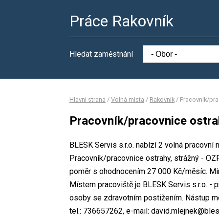
Práce Rakovník
Hledat zaměstnání
Hlavní strana
/
Volná místa
/
Rakovník
/
Pracovník/pra
Pracovník/pracovnice ostra
BLESK Servis s.r.o. nabízí 2 volná pracovní 
Pracovník/pracovnice ostrahy, strážný - OZP
poměr s ohodnocením 27 000 Kč/měsíc. Mini
Místem pracoviště je BLESK Servis s.r.o. - p
osoby se zdravotním postižením. Nástup mo
tel.: 736657262, e-mail: david.mlejnek@bles