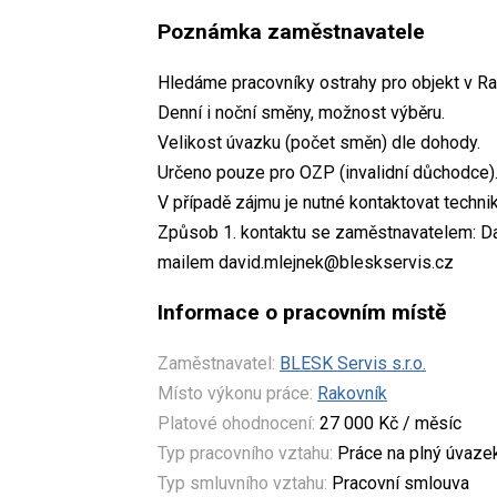
Poznámka zaměstnavatele
Hledáme pracovníky ostrahy pro objekt v Ra
Denní i noční směny, možnost výběru.
Velikost úvazku (počet směn) dle dohody.
Určeno pouze pro OZP (invalidní důchodce)
V případě zájmu je nutné kontaktovat techni
Způsob 1. kontaktu se zaměstnavatelem: Da
mailem david.mlejnek@bleskservis.cz
Informace o pracovním místě
Zaměstnavatel:
BLESK Servis s.r.o.
Místo výkonu práce:
Rakovník
Platové ohodnocení:
27 000 Kč / měsíc
Typ pracovního vztahu:
Práce na plný úvaze
Typ smluvního vztahu:
Pracovní smlouva