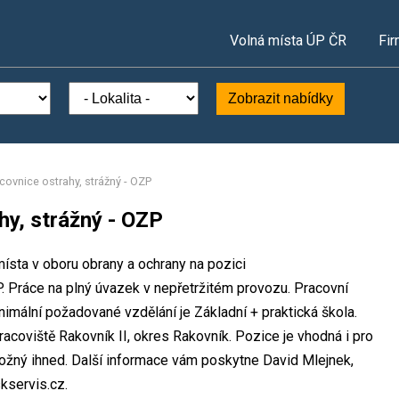
Volná místa ÚP ČR
Fir
Zobrazit nabídky
covnice ostrahy, strážný - OZP
hy, strážný - OZP
místa v oboru obrany a ochrany na pozici
. Práce na plný úvazek v nepřetržitém provozu. Pracovní
mální požadované vzdělání je Základní + praktická škola.
racoviště Rakovník II, okres Rakovník. Pozice je vhodná i pro
žný ihned. Další informace vám poskytne David Mlejnek,
kservis.cz.