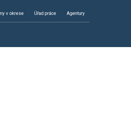
my v okrese
Úřad práce
Agentury