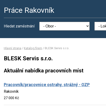
Práce Rakovník
Hledat zaměstnání
Hlavní strana
/
Katalog firem
/
BLESK Servis s.r.o.
BLESK Servis s.r.o.
Aktuální nabídka pracovních míst
Pracovník/pracovnice ostrahy, strážný - OZP
Rakovník
27 000 Kč