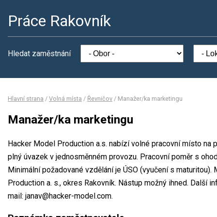
Práce Rakovník
Hledat zaměstnání
Hlavní strana
/
Volná místa
/
Řevničov
/
Manažer/ka marketingu
Manažer/ka marketingu
Hacker Model Production a.s. nabízí volné pracovní místo na 
plný úvazek v jednosměnném provozu. Pracovní poměr s oho
Minimální požadované vzdělání je ÚSO (vyučení s maturitou).
Production a. s., okres Rakovník. Nástup možný ihned. Další 
mail: janav@hacker-model.com.