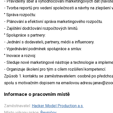
- Pravidelný sběr a vyhodnocování marketingových dat (návšt
- Tvorba reportů pro vedení společnosti a návrhy na zlepšení 
" Správa rozpočtu:
- Plánování a efektivní správa marketingového rozpočtu.
- Zajištění dodržování rozpočtových limitů.
" Spolupráce s partnery:
- Jednání s dodavateli, partnery, médii a influencery.
- Vyjednávání podmínek spolupráce a smluv.
" Inovace a rozvoj:
- Sleduje nové marketingové nástroje a technologie a implemen
- Organizuje školení pro tým s cílem rozšíření kompetencí.
Způsob 1. kontaktu se zaměstnavatelem: osobně po předchozí
spolu s motivačním dopisem na emailovou adresu janav@zoo
Informace o pracovním místě
Zaměstnavatel:
Hacker Model Production a.s.
Místo výkonu práce:
Řevničov