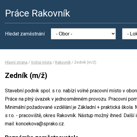
Práce Rakovník
Hledat zaměstnání
Hlavní strana
/
Volná místa
/
Rakovník
/
Zedník (m/ž)
Zedník (m/ž)
Stavební podnik spol. s r.o. nabízí volné pracovní místo v obor
Práce na plný úvazek v jednosměnném provozu. Pracovní po
Minimální požadované vzdělání je Základní + praktická škola. 
s r.o. - pracoviště, okres Rakovník. Nástup možný ihned. Dalš
mail: koncekova@sprako.cz.