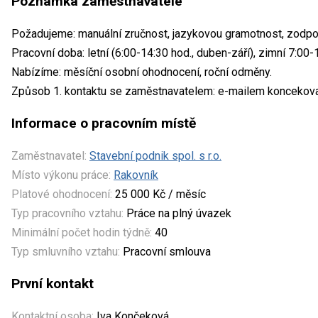
Poznámka zaměstnavatele
Požadujeme: manuální zručnost, jazykovou gramotnost, zodpo
Pracovní doba: letní (6:00-14:30 hod., duben-září), zimní 7:00-1
Nabízíme: měsíční osobní ohodnocení, roční odměny.
Způsob 1. kontaktu se zaměstnavatelem: e-mailem konceko
Informace o pracovním místě
Zaměstnavatel:
Stavební podnik spol. s r.o.
Místo výkonu práce:
Rakovník
Platové ohodnocení:
25 000 Kč / měsíc
Typ pracovního vztahu:
Práce na plný úvazek
Minimální počet hodin týdně:
40
Typ smluvního vztahu:
Pracovní smlouva
První kontakt
Kontaktní osoba:
Iva Končeková