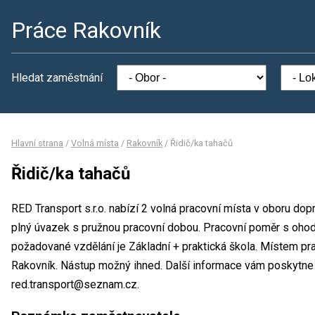
Práce Rakovník
Hledat zaměstnání
Hlavní strana
/
Volná místa
/
Rakovník
/
Řidič/ka tahačů
Řidič/ka tahačů
RED Transport s.r.o. nabízí 2 volná pracovní místa v oboru dop
plný úvazek s pružnou pracovní dobou. Pracovní poměr s oho
požadované vzdělání je Základní + praktická škola. Místem prac
Rakovník. Nástup možný ihned. Další informace vám poskytne A
red.transport@seznam.cz.