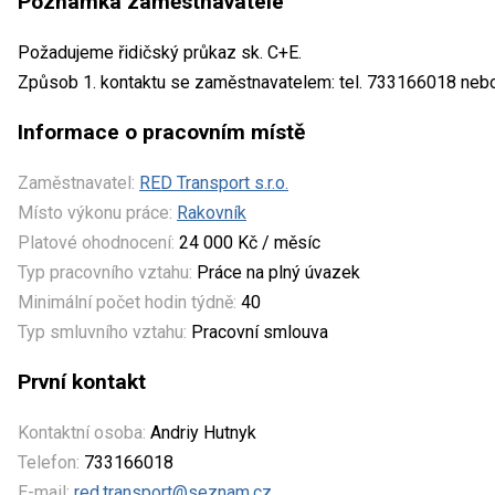
Poznámka zaměstnavatele
Požadujeme řidičský průkaz sk. C+E.
Způsob 1. kontaktu se zaměstnavatelem: tel. 733166018 neb
Informace o pracovním místě
Zaměstnavatel:
RED Transport s.r.o.
Místo výkonu práce:
Rakovník
Platové ohodnocení:
24 000 Kč / měsíc
Typ pracovního vztahu:
Práce na plný úvazek
Minimální počet hodin týdně:
40
Typ smluvního vztahu:
Pracovní smlouva
První kontakt
Kontaktní osoba:
Andriy Hutnyk
Telefon:
733166018
E-mail:
red.transport@seznam.cz