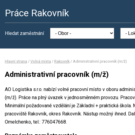
Práce Rakovník
Hledat zaměstnání
Hlavní strana
/
Volná místa
/
Rakovník
/
Administrativní pracovník (m/ž)
Administrativní pracovník (m/ž)
AO Logistika s.r.o. nabízí volné pracovní místo v oboru adminis
(m/ž). Práce na plný úvazek v jednosměnném provozu. Praco
Minimální požadované vzdělání je Základní + praktická škola. M
pracoviště Rakovník, okres Rakovník. Nástup možný ihned. Da
Omelchenko, tel.: 776047668.