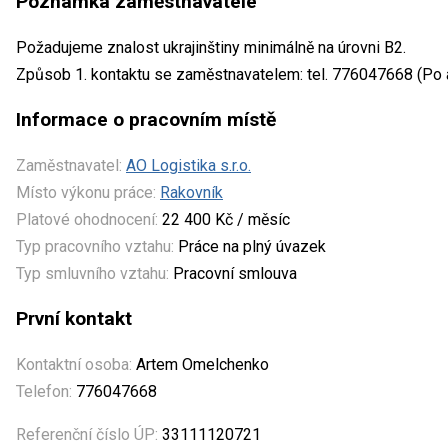
Poznámka zaměstnavatele
Požadujeme znalost ukrajinštiny minimálně na úrovni B2.
Způsob 1. kontaktu se zaměstnavatelem: tel. 776047668 (Po a
Informace o pracovním místě
Zaměstnavatel:
AO Logistika s.r.o.
Místo výkonu práce:
Rakovník
Platové ohodnocení:
22 400 Kč / měsíc
Typ pracovního vztahu:
Práce na plný úvazek
Typ smluvního vztahu:
Pracovní smlouva
První kontakt
Kontaktní osoba:
Artem Omelchenko
Telefon:
776047668
Referenční číslo ÚP:
33111120721