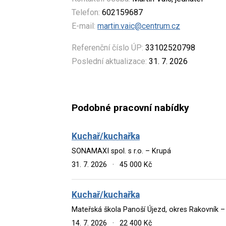
Telefon:
602159687
E-mail:
martin.vaic@centrum.cz
Referenční číslo ÚP:
33102520798
Poslední aktualizace:
31. 7. 2026
Podobné pracovní nabídky
Kuchař/kuchařka
SONAMAXI spol. s r.o. – Krupá
31. 7. 2026
·
45 000 Kč
Kuchař/kuchařka
Mateřská škola Panoší Újezd, okres Rakovník –
14. 7. 2026
·
22 400 Kč