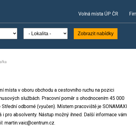
Volná místa ÚP ČR
Fir
Zobrazit nabídky
ařka
ní místa v oboru obchodu a cestovního ruchu na pozici
urnusových službách. Pracovní poměr s ohodnocením 45 000
e Střední odborné (vyučen). Místem pracoviště je SONAMAXI
dná i pro absolventy. Nástup možný ihned. Další informace vám
il: martin.vaic@centrum.cz.