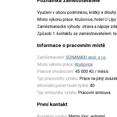
Poznámka zaměstnavatele
Vyučení v oboru podmínkou, krátký a dlouhý
Místo výkonu práce: Krušovice, hotel U Lípy
Zaměstnanecké výhody: strava a nápoje zd
Způsob 1. kontaktu se zaměstnavatelem: t
Informace o pracovním místě
Zaměstnavatel:
SONAMAXI spol. s r.o.
Místo výkonu práce:
Krušovice
Platové ohodnocení:
45 000 Kč / měsíc
Typ pracovního vztahu:
Práce na plný úvaze
Minimální počet hodin týdně:
40
Typ smluvního vztahu:
Pracovní smlouva
První kontakt
Kontaktní osoba:
Martin Vaic, jednatel