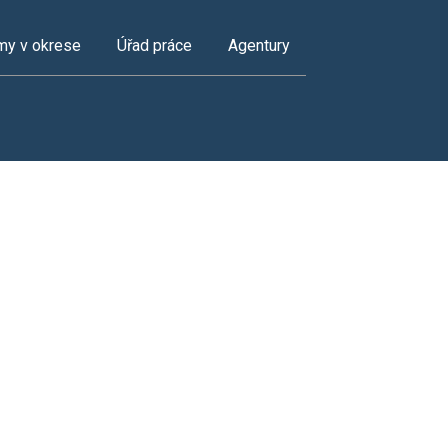
my v okrese
Úřad práce
Agentury