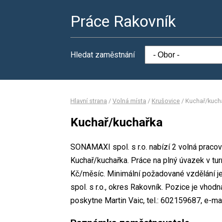
Práce Rakovník
Hledat zaměstnání
Hlavní strana
/
Volná místa
/
Krušovice
/
Kuchař/kuch
Kuchař/kuchařka
SONAMAXI spol. s r.o. nabízí 2 volná pracov
Kuchař/kuchařka. Práce na plný úvazek v t
Kč/měsíc. Minimální požadované vzdělání j
spol. s r.o., okres Rakovník. Pozice je vho
poskytne Martin Vaic, tel.: 602159687, e-ma