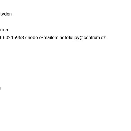
 týden.
arma
el. 602159687 nebo e-mailem hotelulipy@centrum.cz
k