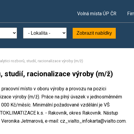
Volná místa ÚP ČR
Fir
Zobrazit nabídky
alytici rozborů, studií, racionalizace výroby (m/ž)
, studií, racionalizace výroby (m/ž)
racovní místo v oboru výroby a provozu na pozici
onalizace výroby (m/ž). Práce na plný úvazek v jednosměnném
 000 Kč/měsíc. Minimální požadované vzdělání je VŠ
TOKLIMATIZACE k.s. - Rakovník, okres Rakovník. Nástup
Veronika Jetmarová, e-mail: cz_vialto_infokarta@vialto.com.