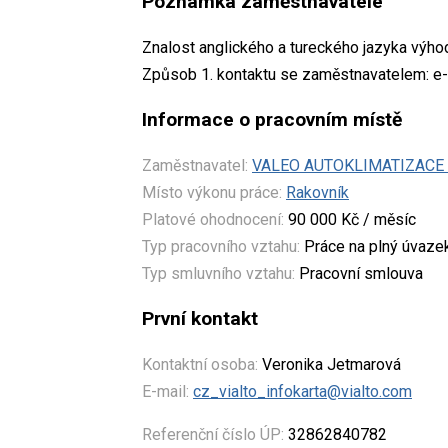
Poznámka zaměstnavatele
Znalost anglického a tureckého jazyka výho
Způsob 1. kontaktu se zaměstnavatelem: e-
Informace o pracovním místě
Zaměstnavatel:
VALEO AUTOKLIMATIZACE k
Místo výkonu práce:
Rakovník
Platové ohodnocení:
90 000 Kč / měsíc
Typ pracovního vztahu:
Práce na plný úvaze
Typ smluvního vztahu:
Pracovní smlouva
První kontakt
Kontaktní osoba:
Veronika Jetmarová
E-mail:
cz_vialto_infokarta@vialto.com
Referenční číslo ÚP:
32862840782