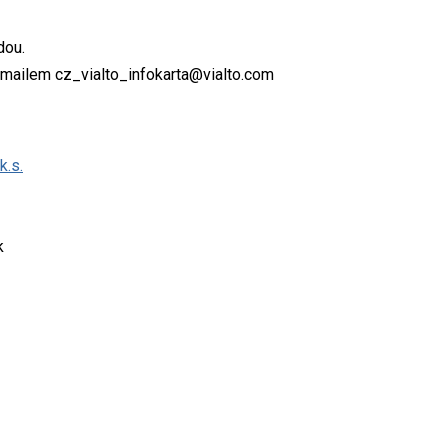
dou.
mailem cz_vialto_infokarta@vialto.com
.s.
k