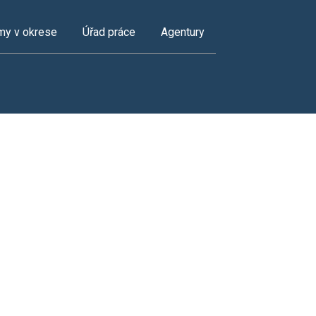
my v okrese
Úřad práce
Agentury