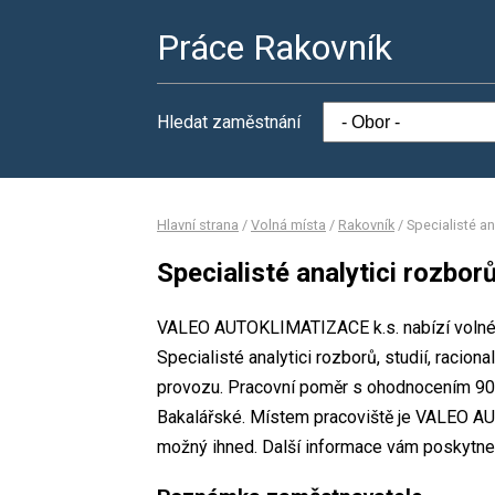
Práce Rakovník
Hledat zaměstnání
Hlavní strana
/
Volná místa
/
Rakovník
/
Specialisté an
Specialisté analytici rozborů
VALEO AUTOKLIMATIZACE k.s. nabízí volné p
Specialisté analytici rozborů, studií, raci
provozu. Pracovní poměr s ohodnocením 90
Bakalářské. Místem pracoviště je VALEO AU
možný ihned. Další informace vám poskytne 