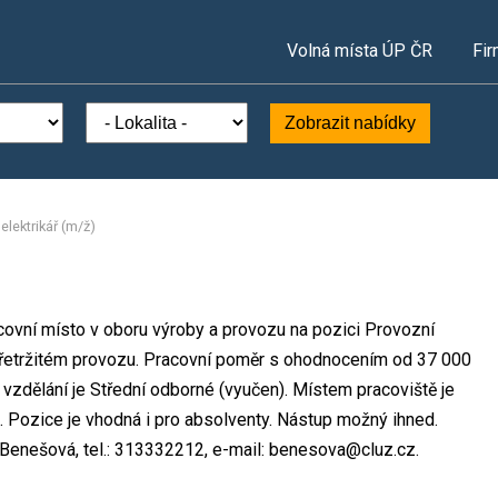
Volná místa ÚP ČR
Fir
Zobrazit nabídky
elektrikář (m/ž)
covní místo v oboru výroby a provozu na pozici Provozní
epřetržitém provozu. Pracovní poměr s ohodnocením od 37 000
zdělání je Střední odborné (vyučen). Místem pracoviště je
. Pozice je vhodná i pro absolventy. Nástup možný ihned.
 Benešová, tel.: 313332212, e-mail: benesova@cluz.cz.