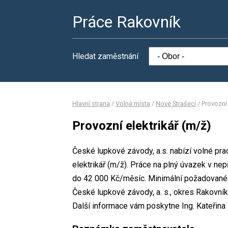
Práce Rakovník
Hledat zaměstnání
Hlavní strana
/
Volná místa
/
Nové Strašecí
/
Provozní 
Provozní elektrikář (m/ž)
České lupkové závody, a.s. nabízí volné pra
elektrikář (m/ž). Práce na plný úvazek v n
do 42 000 Kč/měsíc. Minimální požadované v
České lupkové závody, a. s., okres Rakovník
Další informace vám poskytne Ing. Kateřina