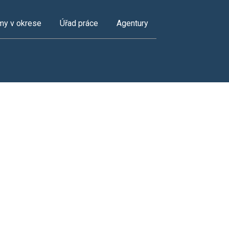
my v okrese
Úřad práce
Agentury