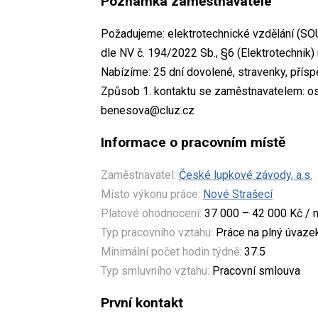
Poznámka zaměstnavatele
Požadujeme: elektrotechnické vzdělání (SOU
dle NV č. 194/2022 Sb., §6 (Elektrotechnik)
Nabízíme: 25 dní dovolené, stravenky, příspě
Způsob 1. kontaktu se zaměstnavatelem: os
benesova@cluz.cz
Informace o pracovním místě
Zaměstnavatel:
České lupkové závody, a.s.
Místo výkonu práce:
Nové Strašecí
Platové ohodnocení:
37 000 – 42 000 Kč / 
Typ pracovního vztahu:
Práce na plný úvaze
Minimální počet hodin týdně:
37.5
Typ smluvního vztahu:
Pracovní smlouva
První kontakt