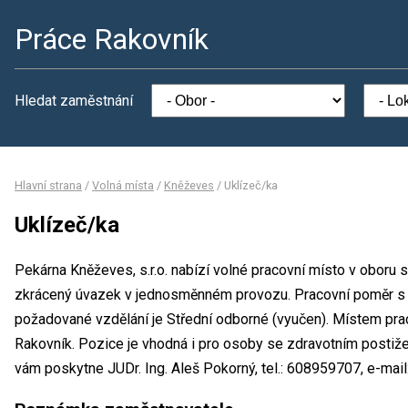
Práce Rakovník
Hledat zaměstnání
Hlavní strana
/
Volná místa
/
Kněževes
/
Uklízeč/ka
Uklízeč/ka
Pekárna Kněževes, s.r.o. nabízí volné pracovní místo v oboru 
zkrácený úvazek v jednosměnném provozu. Pracovní poměr s
požadované vzdělání je Střední odborné (vyučen). Místem praco
Rakovník. Pozice je vhodná i pro osoby se zdravotním postiž
vám poskytne JUDr. Ing. Aleš Pokorný, tel.: 608959707, e-mai