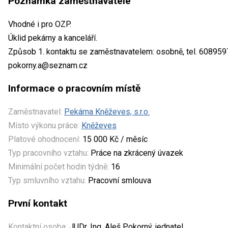
Poznámka zaměstnavatele
Vhodné i pro OZP.
Úklid pekárny a kanceláří.
Způsob 1. kontaktu se zaměstnavatelem: osobně, tel. 608959
pokorny.a@seznam.cz
Informace o pracovním místě
Zaměstnavatel:
Pekárna Kněževes, s.r.o.
Místo výkonu práce:
Kněževes
Platové ohodnocení:
15 000 Kč / měsíc
Typ pracovního vztahu:
Práce na zkrácený úvazek
Minimální počet hodin týdně:
16
Typ smluvního vztahu:
Pracovní smlouva
První kontakt
Kontaktní osoba:
JUDr. Ing. Aleš Pokorný, jednatel