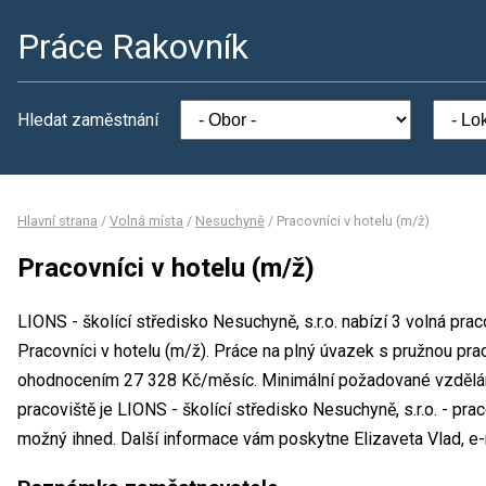
Práce Rakovník
Hledat zaměstnání
Hlavní strana
/
Volná místa
/
Nesuchyně
/
Pracovníci v hotelu (m/ž)
Pracovníci v hotelu (m/ž)
LIONS - školící středisko Nesuchyně, s.r.o. nabízí 3 volná pra
Pracovníci v hotelu (m/ž). Práce na plný úvazek s pružnou pr
ohodnocením 27 328 Kč/měsíc. Minimální požadované vzdělání
pracoviště je LIONS - školící středisko Nesuchyně, s.r.o. - p
možný ihned. Další informace vám poskytne Elizaveta Vlad, e-