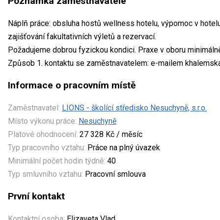
Poznámka zaměstnavatele
Náplň práce: obsluha hostů wellness hotelu, výpomoc v hotelu 
zajišťování fakultativních výletů a rezervací.
Požadujeme dobrou fyzickou kondici. Praxe v oboru minimálně 
Způsob 1. kontaktu se zaměstnavatelem: e-mailem khalemska
Informace o pracovním místě
Zaměstnavatel:
LIONS - školící středisko Nesuchyně, s.r.o.
Místo výkonu práce:
Nesuchyně
Platové ohodnocení:
27 328 Kč / měsíc
Typ pracovního vztahu:
Práce na plný úvazek
Minimální počet hodin týdně:
40
Typ smluvního vztahu:
Pracovní smlouva
První kontakt
Kontaktní osoba:
Elizaveta Vlad