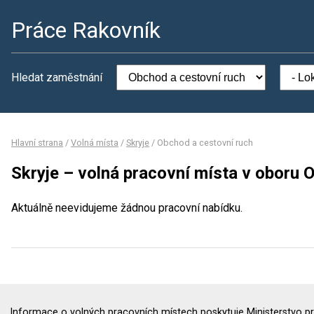
Práce Rakovník
Hledat zaměstnání
Hlavní strana
/
Volná místa
/
Skryje
/
Obchod a cestovní ruch
Skryje – volná pracovní místa v oboru 
Aktuálně neevidujeme žádnou pracovní nabídku.
Informace o volných pracovních místech poskytuje Ministerstvo pr