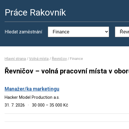
Práce Rakovník
Hledat zaměstnání
Hlavní strana
/
Volná místa
/
Řevničov
/
Finance
Řevničov – volná pracovní místa v obor
Manažer/ka marketingu
Hacker Model Production a.s.
31. 7. 2026
·
30 000 – 35 000 Kč