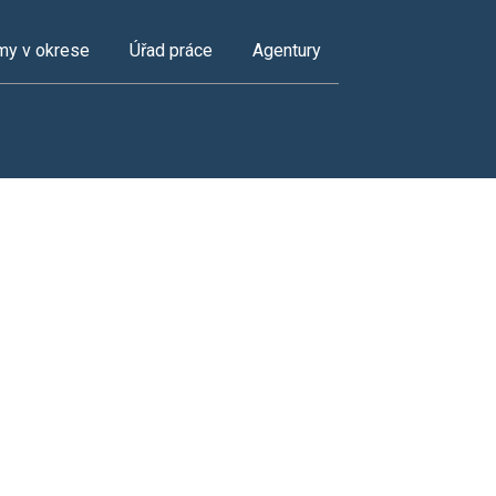
my v okrese
Úřad práce
Agentury