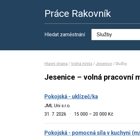
Práce Rakovník
Hledat zaměstnání
Hlavní strana
/
Volná místa
/
Jesenice
/
Služby
Jesenice – volná pracovní m
Pokojská - uklízeč/ka
JML Uni s.r.o.
31. 7. 2026
·
15 000 – 20 000 Kč
Pokojská - pomocná síla v kuchyni (m