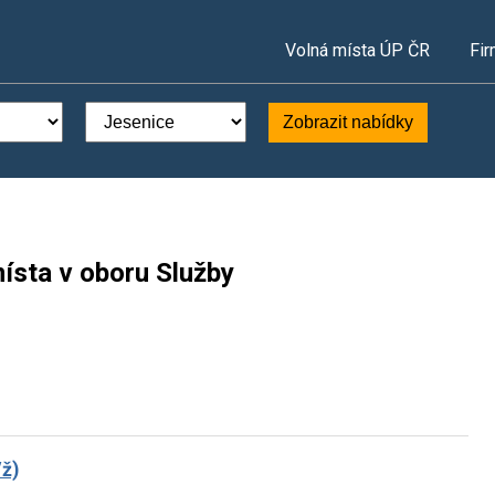
Volná místa ÚP ČR
Fir
Zobrazit nabídky
ísta v oboru Služby
/ž)