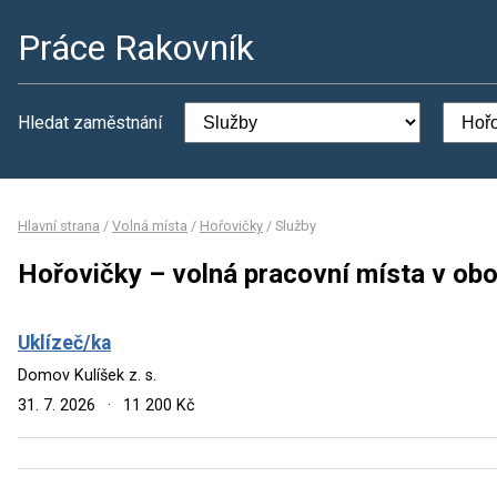
Práce Rakovník
Hledat zaměstnání
Hlavní strana
/
Volná místa
/
Hořovičky
/
Služby
Hořovičky – volná pracovní místa v obo
Uklízeč/ka
Domov Kulíšek z. s.
31. 7. 2026
·
11 200 Kč