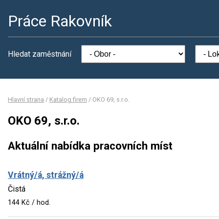
Práce Rakovník
Hledat zaměstnání
Hlavní strana
/
Katalog firem
/
OKO 69, s.r.o.
OKO 69, s.r.o.
Aktuální nabídka pracovních míst
Vrátný/á, strážný/á
Čistá
144 Kč / hod.