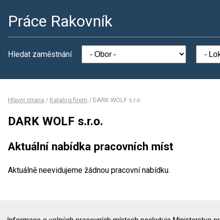
Práce Rakovník
Hledat zaměstnání
Hlavní strana
/
Katalog firem
/
DARK WOLF s.r.o.
DARK WOLF s.r.o.
Aktuální nabídka pracovních míst
Aktuálně neevidujeme žádnou pracovní nabídku.